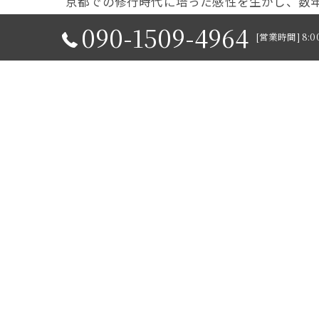
京都での修行時代に培った感性を生かし、数
090-1509-4964
[営業時間] 8:0
< 前の記事
ホーム
コンセプト
代表あいさつ
施