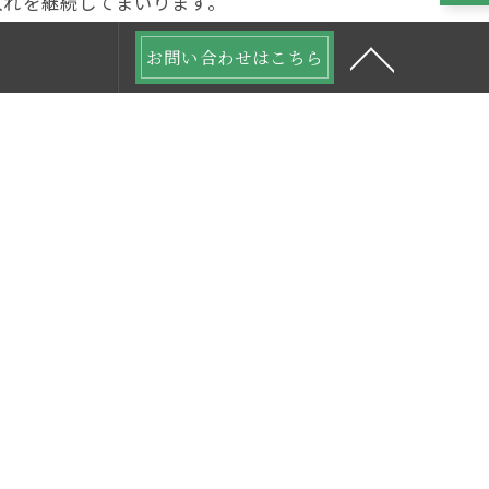
入れを継続してまいります。
お問い合わせはこちら
次の記事 >
日本庭園
石組
剪定
新築
リフォーム