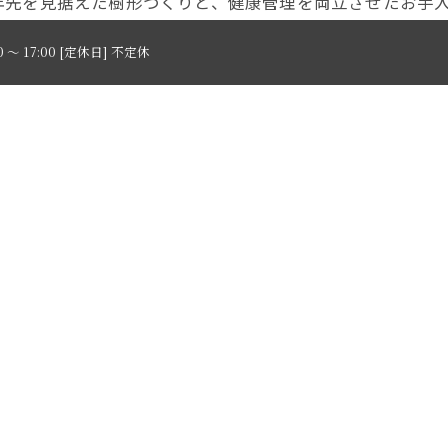
年先を見据えた樹形づくりと、健康管理を両立させたお手
0 ～ 17:00 [定休日] 不定休
施工事例トップへ
一覧に戻る
工までの流れ
施工事例
よくある質問
当社の特徴