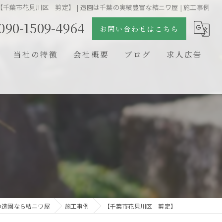
【千葉市花見川区 剪定】 | 造園は千葉の実績豊富な結ニワ屋 | 施工事例
090-1509-4964
お問い合わせはこちら
当社の特徴
会社概要
ブログ
求人広告
日本庭園
コラム
石組
剪定
新築
リフォーム
の造園なら結ニワ屋
施工事例
【千葉市花見川区 剪定】