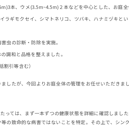
m~5m)3本、ウメ(3.5m~4.5m)２本などを中心とした、
、ヒイラギモクセイ、シマトネリコ、ツバキ、ハナミヅキと
病害虫の診断・防除を実施。
体の調和と品格を整えました。
一括割引等含む）
りましたが、今回よりお庭全体の管理をお任せいただきま
にあたっては、まず一本ずつの健康状態を詳細に確認しまし
ウ等の致命的な病害ではないことを特定。その上で、シン