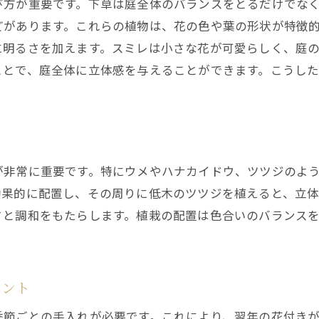
び方が重要です。下草は庭全体のバランスをとるだけでな
どがあります。これらの植物は、花の色や葉の形状が特徴
に明るさを加えます。スミレは小さな花が可愛らしく、庭
ことで、庭全体に立体感を与えることができます。こうし
ク
が非常に重要です。特にウメやハナカイドウ、ツツジのよ
効果的に配置し、その周りに低木のツツジを植えると、立
さと調和をもたらします。植栽の配置は色合いのバランス
イント
季節ごとの手入れが必要です。これにより、翌年の花付き