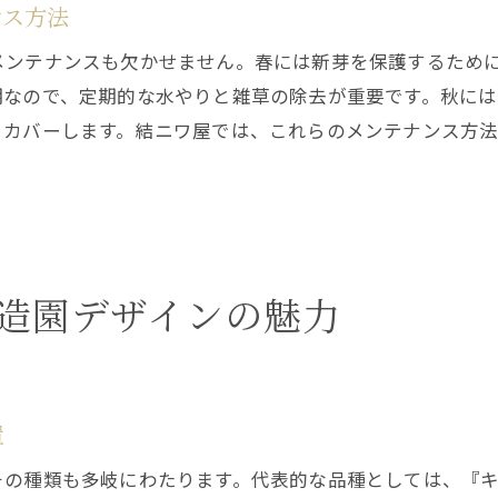
美しい庭を保つための植物選定の重要性
ンス方法
季節ごとの植物選定とメンテナンスのポイント
メンテナンスも欠かせません。春には新芽を保護するため
夏場に涼を呼ぶアジサイとヒメシャラの選び方
期なので、定期的な水やりと雑草の除去が重要です。秋に
涼やかなアジサイの品種選定
とカバーします。結ニワ屋では、これらのメンテナンス方
ヒメシャラの魅力とその配置方法
夏の庭を涼しく保つプランニング
アジサイとヒメシャラの組み合わせの魅力
夏の庭を彩るグランドカバーの選び方
造園デザインの魅力
夏の庭を涼やかに保つメンテナンスのコツ
置
その種類も多岐にわたります。代表的な品種としては、『