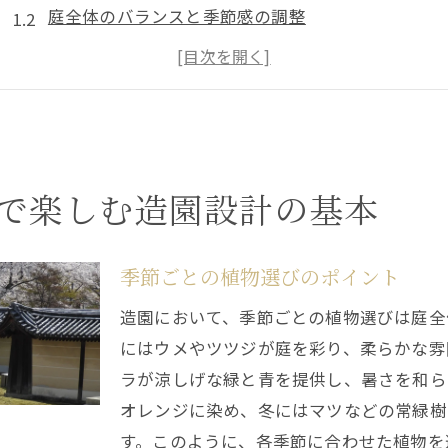
庭全体のバランスと季節感の調整
四季を感じる庭のレイアウトの基本
自然の移り変わりを意識した庭づくり
結ニワ屋のプロが教える季節感の出し方
四季折々の庭を楽しむためのメンテナンス方法
春の桜とツツジで彩る造園デザインの魅力
で楽しむ造園設計の基本
ツツジの種類とその魅力を引き出す配置
桜とツツジの共演で春の庭を華やかに
季節ごとの植物選びのポイント
春の庭を彩るための下草の選び方
造園において、季節ごとの植物選びは庭全
春の花木を効果的に配置するテクニック
にはウメやツツジが庭を彩り、柔らかな雰
春の庭を楽しむためのメンテナンスポイント
ラが涼しげな緑と青を提供し、暑さを和ら
秋の紅葉を生かした造園の美しさを最大限に引き出す方
オレンジに染め、冬にはマツなどの常緑樹
秋に美しい紅葉樹の選び方
す。このように、各季節に合わせた植物を