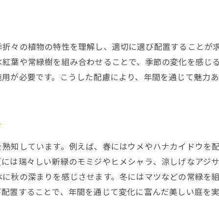
季節感を演出するための基本テクニック
四季の移り変わりを感じる庭のデザインポイント
季折々の植物の特性を理解し、適切に選び配置することが
プロが教える効果的な植物の配置方法
は紅葉や常緑樹を組み合わせることで、季節の変化を感じ
季節ごとの庭の手入れのコツ
施用が必要です。こうした配慮により、年間を通じて魅力
結ニワ屋による季節感の出し方
長く楽しむための年間メンテナンス計画
結ニワ屋が提案する四季を通じて楽しめる庭作り
方
結ニワ屋の四季折々の庭作りのコンセプト
を熟知しています。例えば、春にはウメやハナカイドウを
四季折々の楽しみ方とその設計ポイント
夏には瑞々しい新緑のモミジやヒメシャラ、涼しげなアジ
四季を通じた庭のメンテナンス方法
体に秋の深まりを感じさせます。冬にはマツなどの常緑を
美しい庭を実現するための季節ごとの植物選定のポイン
び配置することで、年間を通じて変化に富んだ美しい庭を実
春夏秋冬の花木の選び方と配置のコツ