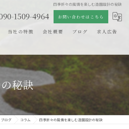
四季折々の風情を楽しむ造園設計の秘訣
090-1509-4964
お問い合わせはこちら
当社の特徴
会社概要
ブログ
求人広告
日本庭園
コラム
石組
剪定
計の秘訣
新築
リフォーム
ブログ
コラム
四季折々の風情を楽しむ造園設計の秘訣