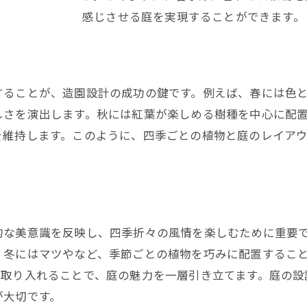
紅葉を引き立てる庭のレイアウト
感じさせる庭を実現することができます。
秋の庭を楽しむための下草の配置
紅葉の美しさを最大限に引き出す配置方法
秋の庭におすすめのアクセント植物
することが、造園設計の成功の鍵です。例えば、春には色
紅葉の時期を長く楽しむためのメンテナンス
しさを演出します。秋には紅葉が楽しめる樹種を中心に配
を維持します。このように、四季ごとの植物と庭のレイア
冬の庭を彩るマツや常緑樹の効果的な配置
冬に映える松の種類とその魅力
ロウバイの選び方と配置のコツ
冬の庭を華やかにするアクセント植物
常緑樹と冬咲きの植物の共演で冬の庭を楽しむ
的な美意識を反映し、四季折々の風情を楽しむために重要
、冬にはマツやなど、季節ごとの植物を巧みに配置するこ
冬の庭を彩るための下草の選定
も取り入れることで、庭の魅力を一層引き立てます。庭の設
冬のお庭を楽しむためのコツ
が大切です。
季節感を大切にした造園設計のプロの秘訣