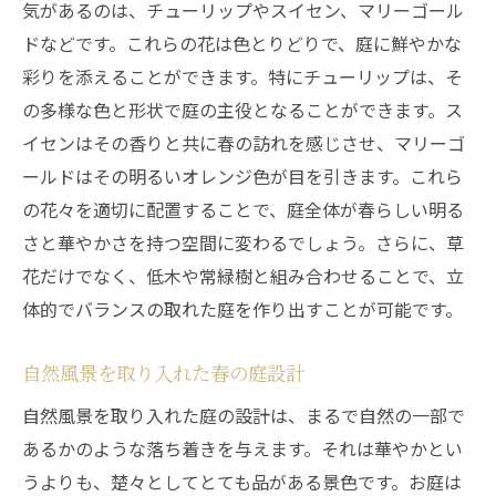
気があるのは、チューリップやスイセン、マリーゴール
プロが提案する春の庭作り
ドなどです。これらの花は色とりどりで、庭に鮮やかな
夏の庭を涼しく保つ技術
彩りを添えることができます。特にチューリップは、そ
秋の庭を美しく彩るコツ
の多様な色と形状で庭の主役となることができます。ス
冬の静かな庭を楽しむアイデア
イセンはその香りと共に春の訪れを感じさせ、マリーゴ
四季折々のお庭を保つためのメンテナンス
ールドはその明るいオレンジ色が目を引きます。これら
プロが教える四季を通じた庭の楽しみ方
の花々を適切に配置することで、庭全体が春らしい明る
一年中生き生きと輝くお庭を作るためのメンテ
さと華やかさを持つ空間に変わるでしょう。さらに、草
ナンス術
花だけでなく、低木や常緑樹と組み合わせることで、立
体的でバランスの取れた庭を作り出すことが可能です。
春夏秋冬に適したメンテナンス方法
プロが教える効率的な植栽メンテナンス
自然風景を取り入れた春の庭設計
季節ごとの病害虫対策
自然風景を取り入れた庭の設計は、まるで自然の一部で
四季に応じた剪定のテクニック
あるかのような落ち着きを与えます。それは華やかとい
お庭を美しく保つための土壌管理
うよりも、楚々としてとても品がある景色です。お庭は