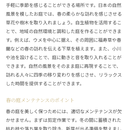
一年を通じてお庭を楽しむためのメンテナ
手軽に季節を感じることができる場所です。日本の自然
ンス計画
風景を模したお庭では、春の柔らかな訪れを感じさせる
四季を楽しむための造園術モダンな庭の設計と
草花や樹木を取り入れましょう。自生植物を活用するこ
維持方法
とで、地域の自然環境と調和した庭を作ることができま
四季の変化を楽しむ庭の設計ポイント
す。例えば、ウメを中心に据え、その周囲に福寿草や春
モダンなデザインと自然の融合
蘭などの春の訪れを伝える下草を植えます。また、小川
や池を設けることで、庭に動きと音を取り入れることが
四季折々の風景を楽しむ庭づくり
できます。自然の風景をそのまま庭に再現することで、
プロが提案するモダンなお庭の維持方法
訪れる人々に四季の移り変わりを感じさせ、リラックス
季節のイベントを取り入れた庭デザイン
した時間を提供することができます。
四季を感じるモダンな庭のための照明術
春の庭メンテナンスのポイント
春の庭を美しく保つためには、適切なメンテナンスが欠
かせません。まずは剪定作業です。冬の間に蓄積された
枯れ枝や落ち葉を取り除き、新芽が出る準備を整えまし