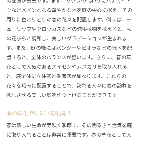
の配置が重要です。まず、サクラの代わりにハナカイド
冬の庭メンテナンスの基本
ウなどメインとなる華やかな木を庭の中心に据え、その
周りに色とりどりの春の花々を配置します。例えば、チ
冬の庭を温かくする照明術
ューリップやクロッカスなどの球根植物を植えると、桜
プロが教える四季を通じて楽しむ造園設計の秘
の花びらと調和し、美しいグラデーションが生まれま
訣
す。また、庭の縁にはパンジーやビオラなどの低木を配
四季折々の庭作りの基本原則
置すると、全体のバランスが整います。さらに、春の草
季節ごとの植栽計画の立て方
花として人気のあるスイセンやムスカリを取り入れる
プロが選ぶおすすめの植物
と、庭全体に立体感と季節感が加わります。これらの
季節の変化を楽しむためのレイアウト術
花々を巧みに配置することで、訪れる人々に春の訪れを
四季を感じるためのメンテナンススケジュ
感じさせる美しい庭を作り上げることができます。
ール
春の草花で明るい庭を演出
プロの技を活かした庭のお手入れ方法
結ニワ屋のプロが教える四季折々の庭作りのポ
春は新しい生命が芽吹く季節で、その明るさと活気を庭
イント
に取り入れることは非常に重要です。春の草花として人