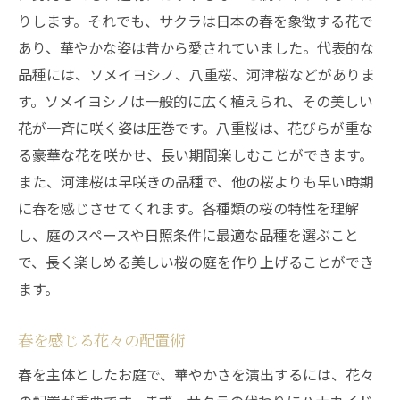
夜の庭を楽しむためのライトアップ
りします。それでも、サクラは日本の春を象徴する花で
秋の紅葉でお庭に温かみ四季を感じる造園の方
あり、華やかな姿は昔から愛されていました。代表的な
法
品種には、ソメイヨシノ、八重桜、河津桜などがありま
紅葉を楽しむための木々の配置
す。ソメイヨシノは一般的に広く植えられ、その美しい
秋の風景を引き立てる植物選び
花が一斉に咲く姿は圧巻です。八重桜は、花びらが重な
る豪華な花を咲かせ、長い期間楽しむことができます。
秋らしい色合いの取り入れ方
また、河津桜は早咲きの品種で、他の桜よりも早い時期
秋の庭を美しく保つメンテナンス
に春を感じさせてくれます。各種類の桜の特性を理解
落ち葉を活かした庭のデザイン
し、庭のスペースや日照条件に最適な品種を選ぶこと
秋の夜長を楽しむための照明アイデア
で、長く楽しめる美しい桜の庭を作り上げることができ
冬の静かな雪景色モダンな造園術で心を和ませ
ます。
る庭
雪景色を楽しむための植栽デザイン
春を感じる花々の配置術
常緑樹の活用方法
春を主体としたお庭で、華やかさを演出するには、花々
冬の庭を楽しむためのアクセント