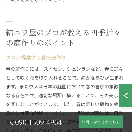
結ニワ屋のプロが教える四季折々
の庭作りのポイント
プロが提案する春の庭作り
春の庭作りには、スイセン、シュンランなど、春に楚々
として咲く花を取り入れることで、静かな喜びが生まれ
ます。またウメは日本の庭園において春の喜びの象徴と
なる存在です。適切な場所に植えることで、その美しさ
を楽しむことができます。また、春は新しい植物を植え
るのに最適な時期でもあります。植物の選定には、日当
090-1509-4964
たりや土壌の状態を考慮し、庭全体のバランスを取るこ
お問い合わせはこちら
とが大切です。これにより、春の訪れとともにお庭が上