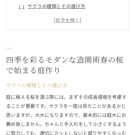
サクラの種類とその選び方
春を感じる花々の配置術
春の草花で明るい庭を演出
自然風景を取り入れた春の庭設計
春の庭メンテナンスのポイント
春の訪れを楽しむための照明デザイン
四季を彩るモダンな造園術春の桜
夏の涼しさを生かした造園のコツ青々とした
で始まる庭作り
木々の魅力
サクラの種類とその選び方
夏の庭に適した木々の選定
庭に植える桜を選ぶ際には、まずその成長環境を考慮す
涼しげな影を作る配置技術
ることが重要です。サクラを一度は見たことがあるかと
水辺の設計で涼を感じる庭
思いますが、大木になりますので、基本的には庭木にお
夏の花々で庭を彩る方法
薦め致しません。ちゃんと手入れをして小さくするよう
夏の庭を快適に保つためのメンテナンス
に努力しても、適切にカットしないと腐りやすくなった