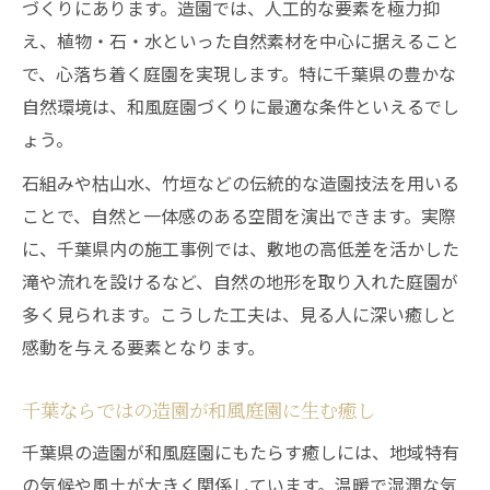
づくりにあります。造園では、人工的な要素を極力抑
造園技術で千葉の和風庭園に四季を取り込
え、植物・石・水といった自然素材を中心に据えること
む
で、心落ち着く庭園を実現します。特に千葉県の豊かな
伝統美を生かした造園が叶える和風庭園
自然環境は、和風庭園づくりに最適な条件といえるでし
造園の伝統美が和風庭園に与える価値
ょう。
千葉県で伝統を活かす造園と和風庭園設計
石組みや枯山水、竹垣などの伝統的な造園技法を用いる
和風庭園の美しさを造園技術で引き立てる
ことで、自然と一体感のある空間を演出できます。実際
造園の歴史が千葉の和風庭園に息づく理由
に、千葉県内の施工事例では、敷地の高低差を活かした
伝統的造園手法と和風庭園づくりの関係
滝や流れを設けるなど、自然の地形を取り入れた庭園が
千葉県で注目の造園事例と和庭づくりの工夫
多く見られます。こうした工夫は、見る人に深い癒しと
感動を与える要素となります。
千葉の造園事例に見る和風庭園の新提案
造園の工夫が光る千葉県の和風庭園特集
千葉ならではの造園が和風庭園に生む癒し
和風庭園造園の実例で学ぶ千葉の魅力
千葉県の造園が和風庭園にもたらす癒しには、地域特有
千葉県で人気の造園と和風庭園のヒント
の気候や風土が大きく関係しています。温暖で湿潤な気