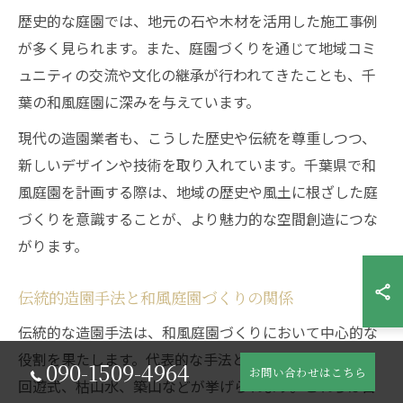
歴史的な庭園では、地元の石や木材を活用した施工事例
が多く見られます。また、庭園づくりを通じて地域コミ
ュニティの交流や文化の継承が行われてきたことも、千
葉の和風庭園に深みを与えています。
現代の造園業者も、こうした歴史や伝統を尊重しつつ、
新しいデザインや技術を取り入れています。千葉県で和
風庭園を計画する際は、地域の歴史や風土に根ざした庭
づくりを意識することが、より魅力的な空間創造につな
がります。
伝統的造園手法と和風庭園づくりの関係
伝統的な造園手法は、和風庭園づくりにおいて中心的な
役割を果たします。代表的な手法として、石組み、池泉
090-1509-4964
お問い合わせはこちら
回遊式、枯山水、築山などが挙げられます。これらは日