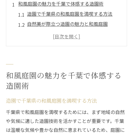
和風庭園の魅力を千葉で体感する造園術
造園で千葉県の和風庭園を満喫する方法
自然美が際立つ造園の魅力と和風庭園
千葉ならではの造園が和風庭園に生む癒し
和風庭園の造園事例から得られるヒント
造園で楽しむ千葉県の四季と和風庭園
造園で実現する千葉県の心安らぐ和の庭
和風庭園の魅力を千葉で体感する
造園が叶える千葉県の和風庭園空間づくり
造園術
千葉の造園技術で実感する和の庭の心地よ
さ
造園で千葉県の和風庭園を満喫する方法
心安らぐ和風庭園を造園で実現するコツ
千葉県で和風庭園を満喫するためには、まず地域の自然
造園で工夫した千葉の和風庭園の魅力発見
や気候に適した造園技術を活かすことが重要です。千葉
千葉県の造園事例に学ぶ和の庭の作り方
は温暖な気候や豊かな自然に恵まれているため、庭園に