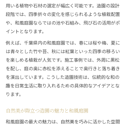
和風庭園づくりの基本と千葉の特色解説
用いる植物や石材の選定が幅広く可能です。造園の設計
造園の基礎知識と千葉の和風庭園の特徴
段階では、四季折々の変化を感じられるような植栽配置
千葉県で試したい和風庭園造園の基本工程
や、和風庭園ならではの池や石組み、飛び石の活用がポ
和風庭園造園における千葉の伝統的要素
イントとなります。
千葉の気候に合う造園手法と和風庭園設計
例えば、千葉県内の和風庭園では、春には桜や梅、夏に
造園で際立つ千葉の和風庭園の個性とは
は青々とした竹や苔、秋には紅葉といった四季の移ろい
四季を楽しむ千葉の造園アイデア集
を楽しめる植栽が人気です。施工事例では、外周に黒松
を配し、庭の奥に赤松を添えることで奥行きと落ち着き
造園で叶える千葉の和風庭園の四季の表情
を演出しています。こうした造園技術は、伝統的な和の
和風庭園の季節感を造園で演出するテクニ
趣を日常生活に取り入れるための具体的なアイデアとな
ック
ります。
千葉県で楽しむ造園と和風庭園の季節ごと
の工夫
自然美が際立つ造園の魅力と和風庭園
四季折々の造園アイデアが和風庭園を豊か
和風庭園の最大の魅力は、自然美を巧みに活かした空間
に