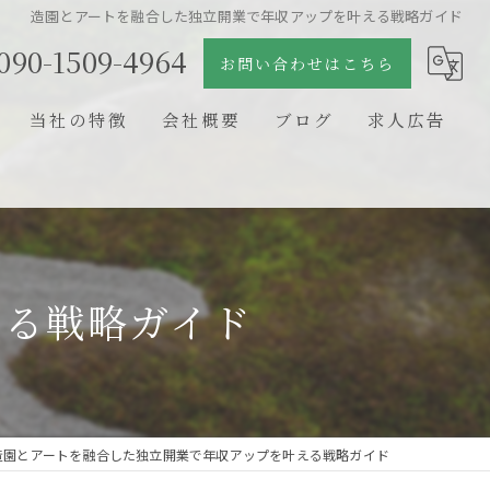
造園とアートを融合した独立開業で年収アップを叶える戦略ガイド
090-1509-4964
お問い合わせはこちら
当社の特徴
会社概要
ブログ
求人広告
日本庭園
コラム
石組
剪定
える戦略ガイド
新築
リフォーム
造園とアートを融合した独立開業で年収アップを叶える戦略ガイド