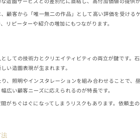
的な造園サービスとの差別化に直結し、高付加価値の提供
高付加価値を生む造園サービスの工夫
は、顧客から「唯一無二の作品」として高い評価を受ける
アート融合による造園の価格戦略を考える
で、リピーターや紹介の増加にもつながります。
顧客が求める造園とアートの提供方法
造園業の高単価化を支えるアート要素
る
創造性が生きる庭づくりへの挑戦法
人としての技術力とクリエイティビティの両立が鍵です。
造園で創造性を発揮するための考え方
新しい造園表現が生まれます。
アート発想で魅力的な庭づくりを実現する
たり、照明やインスタレーションを組み合わせることで、
造園におけるデザインと機能性の両立法
、幅広い顧客ニーズに応えられるのが特長です。
個性を表現する造園の創作プロセス解説
空間がちぐはぐになってしまうリスクもあります。依頼主
アートと造園の融合が生む新たな庭空間
造園で年収アップを目指す成功ポイント
造園業で年収アップを実現する秘訣
方法
アート視点で収益力を高める造園の工夫