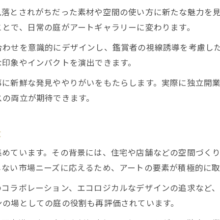
見落とされがちだった素材や空間の使い方に新たな魅力を
高収入につなげる造園とアートの戦略
ことで、日常の庭がアートギャラリーに変わります。
造園の一人親方が年収を伸ばす方法紹介
合わせを意識的にデザインし、鑑賞者の視線誘導を考慮し
アート融合造園で年収アップした成功事例
な印象やインパクトを演出できます。
一人親方の造園における差別化事例集
造園で一人親方が成功する差別化戦略
事に新鮮な発見ややりがいをもたらします。実際に独立開
スの両立が期待できます。
アート融合型造園の実際の成功事例紹介
独自性を打ち出す造園の取り組みポイント
景
造園業で顧客に選ばれる工夫と実践例
一人親方が造園で差をつけるアート活用術
集めています。その背景には、住宅や店舗などの空間づく
しない市場ニーズに応えるため、アートの要素が積極的に取
のコラボレーション、エコロジカルなデザインの追求など
ンの場としての庭の役割も再評価されています。