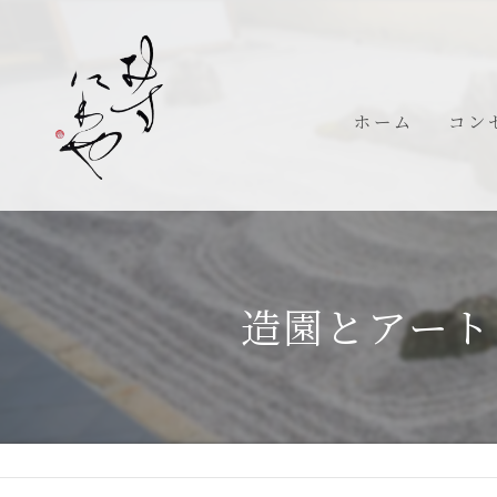
ホーム
コン
代表
造園とアート