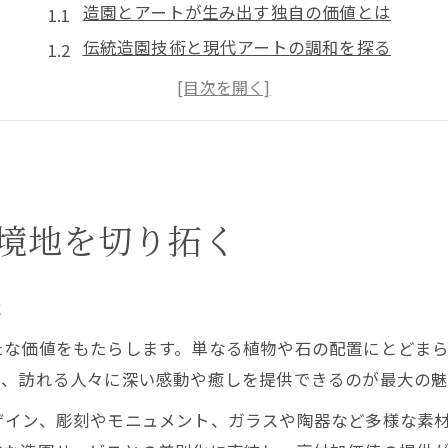
造園とアートが生み出す独自の価値とは
伝統造園技術と現代アートの調和を探る
アート視点で造園の魅力を再発見する方法
造園業界で注目されるアート融合の背景
造園とアートが拓く新しい市場の可能性
独立開業へ導く造園とアートの実践術
造園で独立開業する際のアート戦略
境地を切り拓く
アートを活かした造園の実践的な進め方
独自性を高める造園とアートの組み合わせ術
は
造園業の独立で重視すべきアート要素とは
たな価値をもたらします。単なる植物や石の配置にとどま
アート融合造園で差別化する開業準備法
り、訪れる人々に深い感動や癒しを提供できるのが最大の魅
高付加価値造園サービスの魅力と戦略
ザイン、彫刻やモニュメント、ガラスや陶器など多様な素
造園にアートを加えた付加価値の伝え方