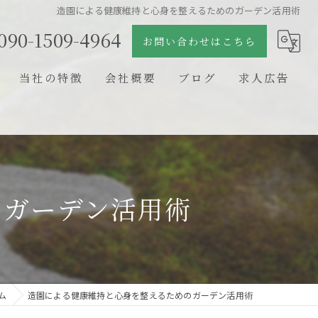
造園による健康維持と心身を整えるためのガーデン活用術
090-1509-4964
お問い合わせはこちら
当社の特徴
会社概要
ブログ
求人広告
日本庭園
コラム
石組
剪定
のガーデン活用術
新築
リフォーム
ム
造園による健康維持と心身を整えるためのガーデン活用術