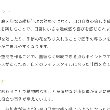
造園と季節の香りがもたらすリラックス効果
イント
心身を整える金木犀活用の造園アイデア
、庭を単なる維持管理の対象ではなく、自分自身の癒しや
造園で感じる秋の金木犀がもたらす変化
化を楽しむことで、日常に小さな達成感や喜びを感じられま
お庭利用が造園業の体力維持にも役立つ理由
録を残したり、季節の花を取り入れることで四季の移ろい
造園作業が自然と体力を高めるプロセス
ーが生まれやすくなります。
お庭の手入れで毎日の運動不足を解消するコツ
た空間を作ることで、無理なく継続できる点もポイントで
造園がもたらす全身運動と健康効果
ースがあるため、自分のライフスタイルに合った計画を立
体を動かしながら健康を守る造園の魅力
造園で体力を維持するための実践ポイント
紹介
に触れることで精神的な癒しと身体的な健康促進が同時に
に役立つ事例が増えています。
て、参加者が生きがいや自己肯定感を感じるようになった