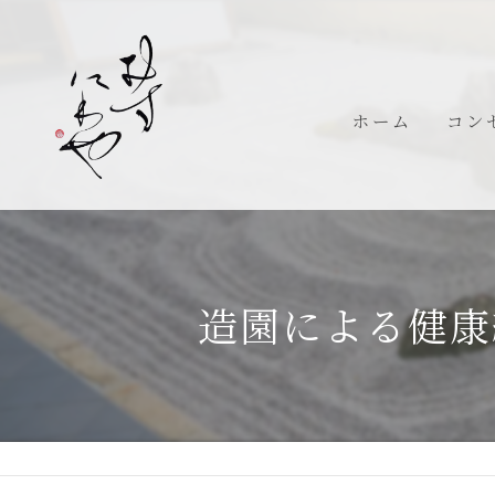
ホーム
コン
代表
造園による健康