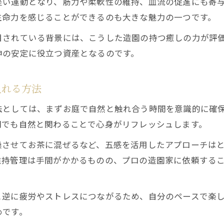
軽い運動となり、筋力や柔軟性の維持、血流の促進にも寄
庭づくりで実現する前向きな生活習慣とは
生命力を感じることができるのも大きな魅力の一つです。
造園が生む自然の力で心身をリセットする方法
目されている背景には、こうした造園の持つ癒しの力が評
季節ごとの庭の楽しみと健康へのアプローチ
神の安定に役立つ資産となるのです。
造園による自宅の癒やしスポットの作り方
造園業に携わる人が健康で長く働く秘訣
入れる方法
造園業の健康維持に欠かせない生活習慣とは
法としては、まずお庭で自然と触れ合う時間を意識的に確
体力を支える造園の仕事術と自己管理法
間でも自然と関わることで心身がリフレッシュします。
長く続けられる造園業のための健康戦略
燥させてお茶に混ぜるなど、五感を活用したアプローチは
造園で培うバランスの良い体づくりのコツ
維持管理は手間がかかるものの、プロの造園家に依頼する
健康第一で造園業に取り組むための工夫
金木犀の香りと造園が生む心身のリセット
と逆に疲労やストレスにつながるため、自分のペースで楽
造園で楽しむ金木犀の香りが心に効く理由
めです。
金木犀を活かした造園でリフレッシュする方法