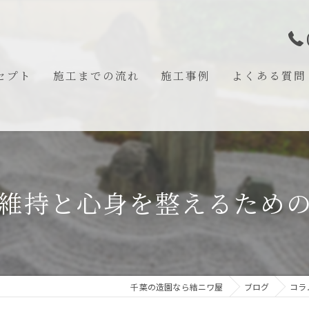
セプト
施工までの流れ
施工事例
よくある質問
あいさつ
維持と心身を整えるため
千葉の造園なら結ニワ屋
ブログ
コラ