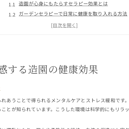
造園が心身にもたらすセラピー効果とは
ガーデンセラピーで日常に健康を取り入れる方法
造園を通じて前向きな気持ちを育むポイント
園芸セラピーが注目される理由と実例紹介
春の造園作業がもたらす心のリフレッシュ
土に触れて心と体を整える造園活用術
造園作業で得られる土と健康の深い関係
感する造園の健康効果
土に触れることで心も体も癒やされる理由
造園の実践が生活リズムを整える仕組み
は
土とのふれあいがもたらすリラックス効果
ふれあうことで得られるメンタルケアとストレス緩和です
造園で体感する自然との一体感と健康維持
ることが知られています。こうした環境は科学的にもリラ
癒やしの庭づくりがもたらす前向きな毎日
造園による癒やしの空間が心に与える影響