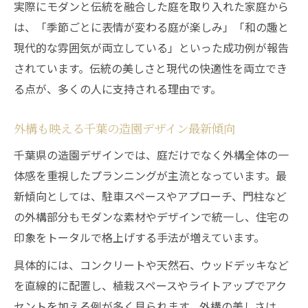
実際にモダンと伝統を融合した庭を取り入れた家庭から
ーム
は、「季節ごとに表情が変わる庭が楽しみ」「和の趣と
千葉県の造園選びで後悔しないポイント解説
現代的な雰囲気が両立している」といった成功例が報告
造園業者選びで大切な比較ポイント徹底解
されています。伝統の美しさと現代の快適性を両立でき
説
る点が、多くの人に支持される理由です。
千葉県で信頼できる造園の見極め方とコツ
外構や庭リフォームの失敗を防ぐ業者選定
外構も映える千葉の造園デザイン最新傾向
術
千葉県の造園デザインでは、庭だけでなく外構全体の一
造園ランキングやレビューの活用法を知る
体感を重視したプランニングが主流となっています。最
千葉県の造園相談で役立つチェックリスト
新傾向としては、駐車スペースやアプローチ、門柱など
の外構部分もモダンな素材やデザインで統一し、住宅の
印象をトータルで格上げする手法が増えています。
具体的には、コンクリートや天然石、ウッドデッキなど
を直線的に配置し、植栽スペースやライトアップでアク
セントを加える例が多く見られます。外構の美しさは、