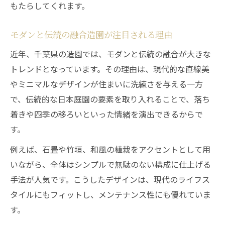
ト
もたらしてくれます。
千葉県の造園業者に学ぶ融合テクニック
モダンと伝統の融合造園が注目される理由
外構と庭の調和が生む洗練の空間作り
伝統とモダン造園のバランスの取り方
近年、千葉県の造園では、モダンと伝統の融合が大きな
トレンドとなっています。その理由は、現代的な直線美
造園施工例で見る和の美の取り入れ方
やミニマルなデザインが住まいに洗練さを与える一方
自然素材を活かした造園リフォーム事例集
で、伝統的な日本庭園の要素を取り入れることで、落ち
造園で叶える自然素材中心のモダンリフォ
着きや四季の移ろいといった情緒を演出できるからで
ーム
す。
千葉県の造園施工例に見るリガーデンの工
例えば、石畳や竹垣、和風の植栽をアクセントとして用
夫
いながら、全体はシンプルで無駄のない構成に仕上げる
外構リフォームで重視したい素材選びのコ
手法が人気です。こうしたデザインは、現代のライフス
ツ
タイルにもフィットし、メンテナンス性にも優れていま
雑木植栽や石材を活かす造園の実例紹介
す。
造園業者が提案するナチュラルな庭リフォ