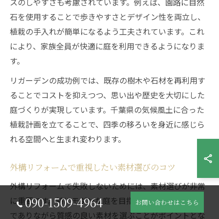
スのしやすさも考慮されています。例えば、園路に自然
石を使用することで歩きやすさとデザイン性を両立し、
植栽の手入れが簡単になるよう工夫されています。これ
により、家族全員が快適に庭を利用できるようになりま
す。
リガーデンの成功例では、既存の樹木や石材を再利用す
ることでコストを抑えつつ、思い出や歴史を大切にした
庭づくりが実現しています。千葉県の気候風土に合った
植栽計画を立てることで、四季の移ろいを身近に感じら
れる空間へと生まれ変わります。
外構リフォームで重視したい素材選びのコツ
外構リフォームで失敗しないためには、素材選びが非常
090-1509-4964
に重要です。特にモダンな庭を目指す場合は、シンプル
お問い合わせはこちら
でありながら質感の良い素材を選ぶことがポイントとな