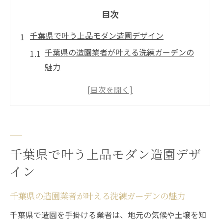
目次
千葉県で叶う上品モダン造園デザイン
千葉県の造園業者が叶える洗練ガーデンの
魅力
モダンと伝統の融合造園が注目される理由
外構も映える千葉の造園デザイン最新傾向
おしゃれな造園事例で上品な庭を実現する
方法
千葉県の造園ランキングから学ぶ選び方
千葉県で叶う上品モダン造園デザ
造園の技で創る現代的な庭空間の魅力
イン
造園の技術で演出する現代的な空間美の秘
千葉県の造園業者が叶える洗練ガーデンの魅力
訣
千葉県で注目の造園施工例とその特徴
千葉県で造園を手掛ける業者は、地元の気候や土壌を知