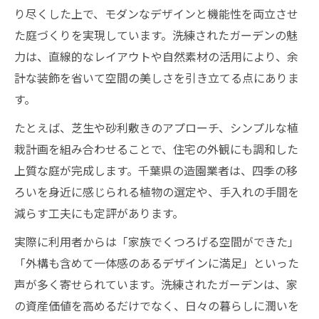
り尽くした上で、モダンなデザインと機能性を両立させ
モダン外構と造園の調和が生む心地よさ
た庭づくりを実現しています。洗練されたガーデンの魅
洗練された造園がもたらす暮らしの変化
力は、直線的なレイアウトや自然素材の活用により、余
千葉の外構おしゃれ事例に学ぶ庭づくり
計な装飾を省いて空間の美しさを引き立てる点にありま
理想のモダンガーデンを千葉で実現する方法
す。
千葉県の造園で理想ガーデンを形にする流
たとえば、芝生や砂利敷きのアプローチ、シンプルな植
れ
栽計画を組み合わせることで、住宅の外観にも調和した
信頼できる造園業者の選び方と相談ポイン
上質な庭が完成します。千葉県の造園業者は、四季の移
ト
ろいを身近に感じられる植物の選定や、手入れの手間を
造園施工例で知るモダンデザインの要素
減らす工夫にも定評があります。
おしゃれ外構と庭の一体感を実現する工夫
実際に利用者からは「家族でくつろげる空間ができた」
千葉県の造園サービス比較と選定基準
「外構も含めて一体感のあるデザインに満足」といった
和と洗練を融合した庭造りのコツと工夫
声が多く寄せられています。洗練されたガーデンは、家
造園で和モダンを実現するデザインポイン
の資産価値を高めるだけでなく、日々の暮らしに潤いを