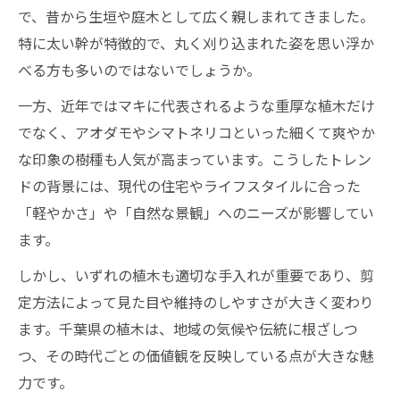
マキの木の剪定と管理の新しい考え方
で、昔から生垣や庭木として広く親しまれてきました。
人気樹種アオダモやシマトネリコの特徴
特に太い幹が特徴的で、丸く刈り込まれた姿を思い浮か
アオダモとシマトネリコの植木人気の理由
べる方も多いのではないでしょうか。
千葉県で育つ植木の新定番アオダモとは
一方、近年ではマキに代表されるような重厚な植木だけ
シマトネリコの爽やかな樹形と育て方
でなく、アオダモやシマトネリコといった細くて爽やか
人気植木の育成で気をつけたいポイント
な印象の樹種も人気が高まっています。こうしたトレン
千葉県で注目される植木のトレンド解説
ドの背景には、現代の住宅やライフスタイルに合った
「軽やかさ」や「自然な景観」へのニーズが影響してい
庭に合う植木選びで後悔しないコツ
ます。
千葉県の庭に合う植木選びの基本とは
しかし、いずれの植木も適切な手入れが重要であり、剪
植木の種類ごとに比較する選び方のコツ
定方法によって見た目や維持のしやすさが大きく変わり
庭木の成長や剪定の手間を考慮する方法
ます。千葉県の植木は、地域の気候や伝統に根ざしつ
千葉県果樹との相性を活かした植木選び
つ、その時代ごとの価値観を反映している点が大きな魅
目隠しや日除けとしての植木活用術
力です。
枝抜き剪定で育てる千葉の植木管理法