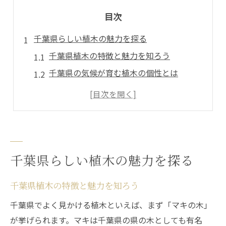
目次
千葉県らしい植木の魅力を探る
千葉県植木の特徴と魅力を知ろう
千葉県の気候が育む植木の個性とは
千葉県の花や鳥と植木の関係を解説
千葉県園芸協会が推奨する植木選び
地域に根付く千葉県植木の歴史と背景
マキの木の伝統と今の植木事情
千葉県らしい植木の魅力を探る
千葉県の植木といえばマキの木の伝統
生垣として親しまれたマキの木の魅力
千葉県植木の特徴と魅力を知ろう
マキの木が千葉県の木に選ばれた理由
千葉県でよく見かける植木といえば、まず「マキの木」
現代の千葉県でマキの植木が減る背景
が挙げられます。マキは千葉県の県の木としても有名