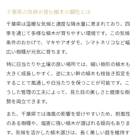
枝抜き剪定で千葉県植木を美しく保つ方法
千葉県の気候が育む植木の個性とは
太い幹の植木も枝抜きで爽やかに育てる
千葉県は温暖な気候と適度な降水量に恵まれており、四
若い世代が好む植木の剪定ポイント
季を通じて多様な植木が育ちやすい環境です。この気候
千葉県での剪定管理の失敗と成功例
条件のおかげで、マキやアオダモ、シマトネリコなど幅
広い樹種が元気に育ちます。
植木剪定の頻度や時期を知るためのコツ
千葉県と植木にまつわる基礎知識を深掘り
特に日当たりや土壌の良い場所では、細い樹形の植木も
千葉県植木の基礎知識を徹底解説します
大きく成長しやすく、逆に太い幹の植木も枝抜き剪定を
することで風通しや日当たりを保つことが可能です。こ
千葉県の鳥や花と植木のつながりを学ぶ
うした管理の工夫によって、見た目の美しさと健康な樹
千葉県銘木百選の概要と選出基準に注目
勢を両立できます。
植木市や園芸協会の役割と地域活動紹介
また、千葉県では海風の影響を受けやすいため、耐風性
千葉県で有名な植木や果樹の特徴まとめ
のある樹種や、塩害に強い植木が選ばれる傾向もありま
す。気候を活かした植木選びは、長く美しい庭を維持す