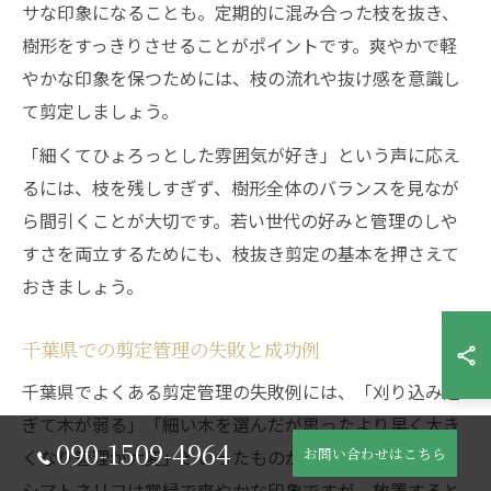
サな印象になることも。定期的に混み合った枝を抜き、
樹形をすっきりさせることがポイントです。爽やかで軽
やかな印象を保つためには、枝の流れや抜け感を意識し
て剪定しましょう。
「細くてひょろっとした雰囲気が好き」という声に応え
るには、枝を残しすぎず、樹形全体のバランスを見なが
ら間引くことが大切です。若い世代の好みと管理のしや
すさを両立するためにも、枝抜き剪定の基本を押さえて
おきましょう。
千葉県での剪定管理の失敗と成功例
千葉県でよくある剪定管理の失敗例には、「刈り込み過
ぎて木が弱る」「細い木を選んだが思ったより早く大き
090-1509-4964
お問い合わせはこちら
くなり管理が大変」といったものがあります。例えば、
シマトネリコは常緑で爽やかな印象ですが、放置すると