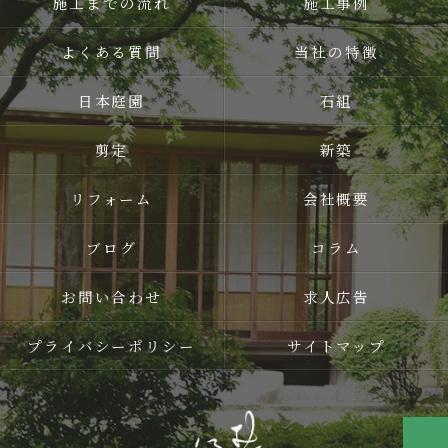
施工までの流れ
施工事例
よくある質問
当社の特徴
日本庭園
石組
剪定
新築
リフォーム
会社概要
ブログ
コラム
お問い合わせ
求人広告
プライバシーポリシー
サイトマップ