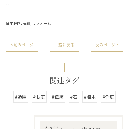
--
日本庭園
石組
リフォーム
< 前のページ
一覧に戻る
次のページ >
関連タグ
#造園
#お庭
#伝統
#石
#植木
#作庭
カテゴリー
Categories