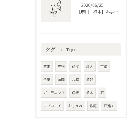
2026/06/25
【市川 植木】お手入れ【和モダンというお庭を考える】
タグ
Tags
剪定
評判
伐採
求人
京都
千葉
造園
お庭
植栽
ガーデニング
伝統
植木
石
アプローチ
おしゃれ
作庭
戸建て