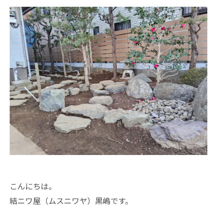
こんにちは。
結ニワ屋（ムスニワヤ）黒嶋です。