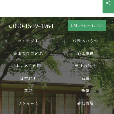
090-1509-4964
お問い合わせはこちら
コンセプト
代表あいさつ
施工までの流れ
施工事例
よくある質問
当社の特徴
日本庭園
石組
剪定
新築
リフォーム
会社概要