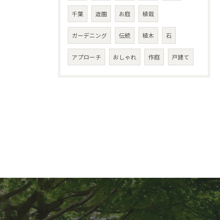
千葉
造園
お庭
植栽
ガーデニング
伝統
植木
石
アプローチ
おしゃれ
作庭
戸建て