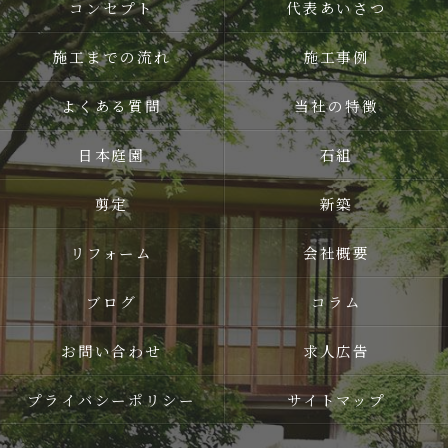
コンセプト
代表あいさつ
施工までの流れ
施工事例
よくある質問
当社の特徴
日本庭園
石組
剪定
新築
リフォーム
会社概要
ブログ
コラム
お問い合わせ
求人広告
プライバシーポリシー
サイトマップ