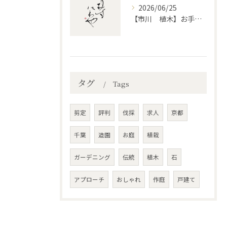
2026/06/25
【市川 植木】お手入れ【和モダンというお庭を考える】
タグ
Tags
剪定
評判
伐採
求人
京都
千葉
造園
お庭
植栽
ガーデニング
伝統
植木
石
アプローチ
おしゃれ
作庭
戸建て