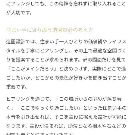
にアレンジしても、この精神を忘れずに取り入れること
主役と脇役が織り成す奥ゆかしい庭づくり
が大切です。
造園で主役と脇役を分ける工夫とは
奥ゆかしさを生む造園の配置技術
住まい手に寄り添う造園設計の考え方
見え隠れする美しさを造園で表現
造園設計では、住まい手一人ひとりの価値観やライフス
造園設計で素材の役割を活かす方法
タイルを丁寧にヒアリングし、その上で最適な空間づく
控えめな演出が造園美を際立たせる
りを提案することが求められます。家の図面だけを見て
日本文化を伝える造園の基本構造を学ぶ
「ここがメインだろう」と決めつけず、実際にどこで過
ごしたいか、どこからの景色が好きかを聞き出すことが
造園に息づく日本文化の構造を理解
重要です。
伝統を守る造園設計の基本ポイント
ヒアリングを通じて、「この場所からの眺めが落ち着
造園構造に込められた文化の意味
く」「ここでゆっくり過ごしたい」といった住まい手の
日本庭園の奥深さを造園で体感する
本音を引き出せれば、そこを主役に据えた設計が可能に
現代にも活きる造園の基本構成要素
なります。主役が決まれば、助演となる樹木や石などの
配置も自ずと決まっていきます。