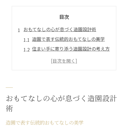
目次
おもてなしの心が息づく造園設計術
造園で表す伝統的おもてなしの美学
住まい手に寄り添う造園設計の考え方
造園で叶える心地よい迎え入れ空間
家族の団らんを彩る造園の工夫とは
造園設計に見る日本文化の細やかさ
庭園設計で現れる品格と美しさの秘密
おもてなしの心が息づく造園設計
造園に宿る品格と美しさの調和技法
術
庭園設計で演出する上質な造園空間
シンプルさが際立つ造園美の本質
造園で表す伝統的おもてなしの美学
造園設計で大切なバランス感覚とは