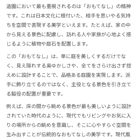
造園において最も重視されるのは「おもてなし」の精神
派手さを避ける造園の上品な工夫
です。これは日本文化に根付いた、相手を思いやる気持
景色を最大限に活かす造園の発想法
ちを空間で表現する美学といえます。たとえば、家の中
造園視点で考える眺望の活かし方
から見える景色に配慮し、訪れる人や家族が心地よく感
家の中から楽しむ造園景色の作り方
じるように植物や庭石を配置します。
造園設計で主役となる景色の選び方
この「おもてなし」は、単に庭を美しくするだけでな
日常に溶け込む造園の景観アイデア
く、見え隠れする奥ゆかしさや、全てをさらけ出さず控
リビングから見える造園美の工夫
えめに設計することで、品格ある庭園を実現します。派
住まいに溶け込む現代的造園デザイン解説
手に飾り立てるのではなく、主役となる景色を引き立て
る脇役の配置が重要です。
造園で実現する現代的住空間の魅力
モダン造園が暮らしにもたらす効果
例えば、床の間から眺める景色が最も美しいように設計
伝統と現代性を融合する造園設計術
されていた時代のように、現代でもリビングやお気に入
りの場所からの眺めを意識し、そこに心やすらぐ空間を
新しい造園デザインの発想と工夫
生み出すことが伝統的なおもてなしの美学です。現代風
住まいと調和する造園デザイン要素