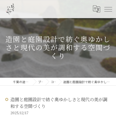
造園と庭園設計で紡ぐ奥ゆかし
さと現代の美が調和する空間づ
くり
千葉の造園なら結ニワ屋
ブログ
コラム
造園と庭園設計で紡ぐ奥ゆかしさと現代の美が調和する空間づくり
造園と庭園設計で紡ぐ奥ゆかしさと現代の美が調
和する空間づくり
2025/12/17