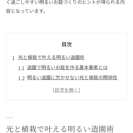
く過ごしやすい明るいお庭づくりのヒントが得られる内
容となっています。
目次
光と植栽で叶える明るい造園術
造園で明るいお庭を作る基本要素とは
明るい造園に欠かせない光と植栽の関係性
庭石と植栽配置で明るい造園空間を演出
光のバランスが造園の明るさを左右する理
由
造園で明るさを引き出す照明選びの重要性
植栽バランスが生み出す明るい庭空間
光と植栽で叶える明るい造園術