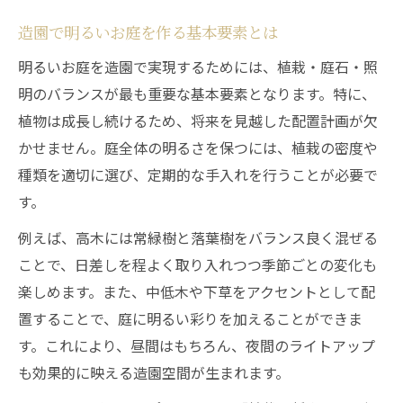
造園で明るさを保つ植栽バランスの秘訣
造園で明るいお庭を作る基本要素とは
常緑樹と落葉樹の組み合わせで明るい庭に
明るいお庭を造園で実現するためには、植栽・庭石・照
中低木と下草が生み出す明るい造園演出
明のバランスが最も重要な基本要素となります。特に、
植栽の密度調整が明るさに与える影響
植物は成長し続けるため、将来を見越した配置計画が欠
明るい造園のための庭石と植栽配置術
かせません。庭全体の明るさを保つには、植栽の密度や
明るい庭を実現する造園の工夫とコツ
種類を適切に選び、定期的な手入れを行うことが必要で
造園で明るい庭を実現するための工夫
す。
植栽と庭石で光を取り込む造園のポイント
例えば、高木には常緑樹と落葉樹をバランス良く混ぜる
定期メンテナンスが明るいお庭を保つ要因
ことで、日差しを程よく取り入れつつ季節ごとの変化も
造園明るい空間づくりのコツを解説
楽しめます。また、中低木や下草をアクセントとして配
植物の成長に合わせて明るさを調整する方
置することで、庭に明るい彩りを加えることができま
法
す。これにより、昼間はもちろん、夜間のライトアップ
も効果的に映える造園空間が生まれます。
夜を彩るライトアップと造園の魅力