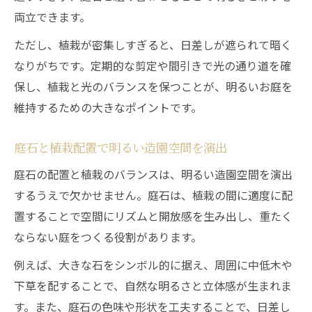
両立できます。
植栽と照明の組合せによる造園明るい演出
法
ただし、植栽が密集しすぎると、日差しが遮られて暗く
ガーデンライトで明るく美しい庭を実現
なりがちです。定期的な剪定や間引きで光の通り道を確
保し、植栽と光のバランスを保つことが、明るいお庭を
防犯性を意識した造園明るい照明配置術
維持するための大きなポイントです。
造園で美しさと明るさを両立するコツ
庭石と植栽配置で明るい造園空間を演出
庭石の配置と植栽のバランスは、明るい造園空間を演出
するうえで欠かせません。庭石は、植栽の間に適度に配
置することで空間にリズムと開放感を生み出し、重たく
ならない庭をつくる役割があります。
例えば、大きな石をシンボル的に据え、周囲に中低木や
下草を配することで、自然な明るさと立体感が生まれま
す。また、庭石の色味や形状を工夫することで、日差し