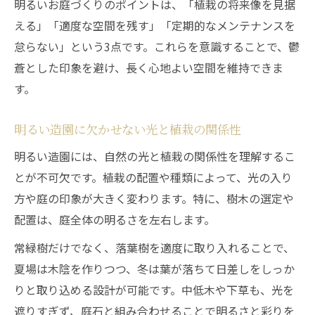
造園とライトアップで夜も明るい庭に
明るいお庭づくりのポイントは、「植栽の将来像を見据
える」「適度な空間を残す」「定期的なメンテナンスを
庭のライトアップで造園明るい演出を実現
怠らない」という3点です。これらを意識することで、鬱
植栽ライトアップのコツと明るさの両立法
蒼とした印象を避け、長く心地よい空間を維持できま
シンボルツリーのライトアップが生む魅力
す。
夜間の明るい造園空間を作る照明選び
植栽選び次第で庭が明るくなる理由
明るい造園に欠かせない光と植栽の関係性
造園は植栽選びで明るさが決まる理由
明るい造園には、自然の光と植栽の関係性を理解するこ
明るい庭に最適な植栽の特徴と選び方
とが不可欠です。植栽の配置や種類によって、光の入り
日陰でも造園を明るくする植栽ポイント
方や庭の印象が大きく変わります。特に、樹木の選定や
成長する植物を見据えた明るい庭作りの工
配置は、庭全体の明るさを左右します。
夫
常緑樹だけでなく、落葉樹を適度に取り入れることで、
植栽バランスがもたらす明るさの違い
夏場は木陰を作りつつ、冬は葉が落ちて日差しをしっか
造園の照明演出で安全と美しさ両立
りと取り込める設計が可能です。中低木や下草も、光を
造園で明るい照明が安全性を高める理由
遮りすぎず、庭石と組み合わせることで明るさと彩りを