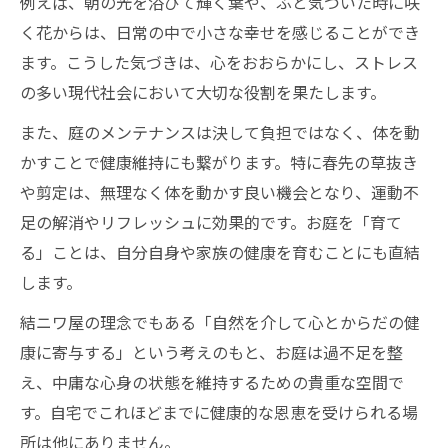
例えば、朝の光を浴びて輝く葉や、ふと気づいた時に咲
く花からは、日常の中で小さな幸せを感じることができ
ます。こうした気づきは、心をおおらかにし、ストレス
の多い現代社会において大切な役割を果たします。
また、庭のメンテナンスは決して負担ではなく、体を動
かすことで健康維持にも繋がります。特に春先の草抜き
や剪定は、無理なく体を動かす良い機会となり、運動不
足の解消やリフレッシュに効果的です。お庭を「育て
る」ことは、自分自身や家族の健康を育むことにも直結
します。
結ニワ屋の理念でもある「自然を介して心とからだの健
康に寄与する」という考えのもと、お庭は過不足を整
え、中庸な心身の状態を維持するための貴重な空間で
す。自宅でこれほどまでに健康的な恩恵を受けられる場
所は他にありません。