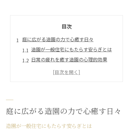
目次
庭に広がる造園の力で心癒す日々
造園が一般住宅にもたらす安らぎとは
日常の疲れを癒す造園の心理的効果
お庭の造園が心をリセットする理由
造園空間に宿る中庸の大切さを知る
忙しい毎日に造園が与える気づき
造園を通じて一般住宅がもたらす安らぎ
庭に広がる造園の力で心癒す日々
一般住宅の造園が心の静けさを育む方法
自然がもたらす精神的な安らぎと造園
造園が一般住宅にもたらす安らぎとは
造園でおおらかな気持ちを養う日常