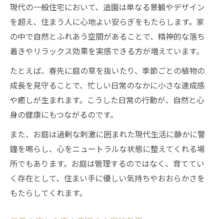
現代の一般住宅において、造園は単なる景観やデザイン
家庭と造園が生み出す余白の豊かさ
を超え、住まう人に心地よい安らぎをもたらします。家
造園と一般住宅が築く心身の健康基盤
の中で自然とふれあう空間があることで、精神的な落ち
自然と暮らす家庭の庭が健康を支える理由
着きやリラックス効果を実感できる方が増えています。
造園の庭が毎日に健康をもたらす秘訣
たとえば、春先に庭の草を抜いたり、季節ごとの植物の
自然と共に暮らす造園の実践ポイント
成長を見守ることで、忙しい日常のなかに小さな達成感
お庭の造園が身体活動につながる理由
や癒しが生まれます。こうした日常の行動が、自然と心
造園が健康習慣のきっかけになる背景
身の健康にもつながるのです。
小さな変化に気づける造園の魅力
また、お庭は過剰な刺激に囲まれた現代生活に静かに警
四季の変化を感じる生活へ造園が導く
鐘を鳴らし、心をニュートラルな状態に整えてくれる場
造園で四季の移ろいを楽しむ生活提案
所でもあります。お庭は管理するのではなく、育ててい
く存在として、住まい手に優しい気持ちやおおらかさを
葉や花芽の変化を感じる造園の工夫
もたらしてくれます。
造園の中で季節の美しさと出会う方法
お庭の造園が日々に彩りを添える理由