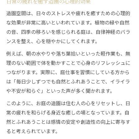
日常の疲れを癒す造園の心理的効果
造園が家族に与える季節ごとの気づき
造園空間は、日々のストレスや疲れを癒すための心理的
春先の草抜きが体と心にもたらす効果とは
な効果が非常に高いといわれています。植物の緑や自然
造園作業で体を動かし健康を実感する
の音、四季の移ろいを感じられる庭は、自律神経のバラ
春先の草抜きが心に与える造園の恵み
ンスを整え、心を穏やかにしてくれます。
造園で感じる小さな達成感と健康効果
例えば、朝の水やりや落ち葉拾いといった軽作業も、無
草抜きを通じて造園の本質に触れる日々
理のない範囲で体を動かすことで心身のリフレッシュに
造園における手入れが生む精神の安定
つながります。実際に、庭仕事を習慣にしている方から
過不足を整え中庸へ導く小さな造園空間
は「毎日少しずつでも自然とふれあうことで、イライラ
造園が生活の過不足を整える理由
や不安が和らぐ」といった声が多く聞かれます。
中庸へ導く造園空間の活かし方
このように、お庭の造園は住む人の心をリセットし、日
小さな庭の造園が心に寄り添う瞬間
常の疲れを和らげる身近な癒しの場となっています。自
然とふれあうことは感情の安定や創造性の向上に寄与す
造園を通じておおらかさを育む秘訣
ると考えられています。
造園がバランス感覚を養う日常とは