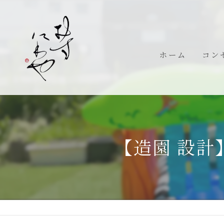
ホーム
コン
代表
【造園 設