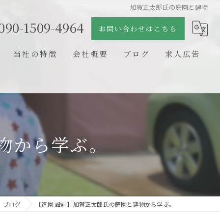
加賀正太郎氏の庭園と建物
090-1509-4964
お問い合わせはこちら
当社の特徴
会社概要
ブログ
求人広告
日本庭園
コラム
石組
剪定
物から学ぶ。
新築
リフォーム
ブログ
【造園 設計】加賀正太郎氏の庭園と建物から学ぶ。