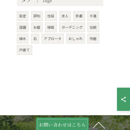
Tags
剪定
評判
伐採
求人
京都
千葉
造園
お庭
植栽
ガーデニング
伝統
植木
石
アプローチ
おしゃれ
作庭
戸建て
お問い合わせはこちら