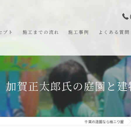
セプト
施工までの流れ
施工事例
よくある質問
あいさつ
計】加賀正太郎氏の庭園と建
千葉の造園なら結ニワ屋