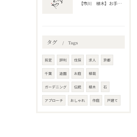
【市川 植木】お手入れ【和モダンというお庭を考える】
タグ
Tags
剪定
評判
伐採
求人
京都
千葉
造園
お庭
植栽
ガーデニング
伝統
植木
石
アプローチ
おしゃれ
作庭
戸建て