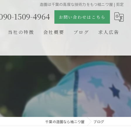
造園は千葉の高度な技術力をもつ結ニワ屋 | 剪定
090-1509-4964
お問い合わせはこちら
当社の特徴
会社概要
ブログ
求人広告
日本庭園
コラム
石組
剪定
新築
リフォーム
千葉の造園なら結ニワ屋
ブログ