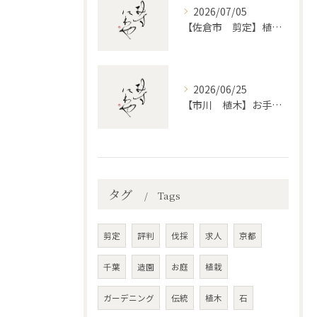
2026/07/05
【佐倉市 剪定】植木・庭木の剪定、プロに頼むとどう違うのか。
2026/06/25
【市川 植木】お手入れ【和モダンというお庭を考える】
タグ
Tags
剪定
評判
伐採
求人
京都
千葉
造園
お庭
植栽
ガーデニング
伝統
植木
石