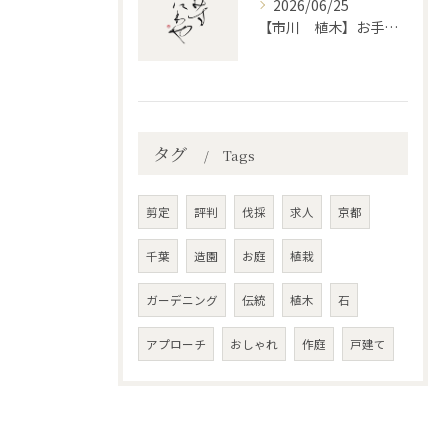
2026/06/25
【市川 植木】お手入れ【和モダンというお庭を考える】
タグ
Tags
剪定
評判
伐採
求人
京都
千葉
造園
お庭
植栽
ガーデニング
伝統
植木
石
アプローチ
おしゃれ
作庭
戸建て