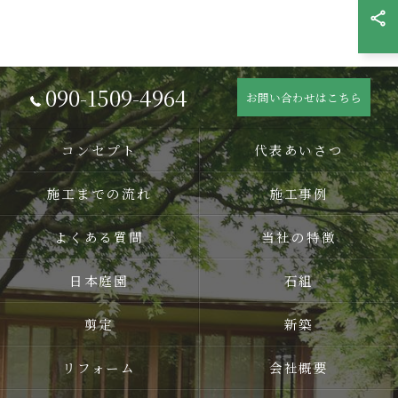
090-1509-4964
お問い合わせはこちら
コンセプト
代表あいさつ
施工までの流れ
施工事例
よくある質問
当社の特徴
日本庭園
石組
剪定
新築
リフォーム
会社概要