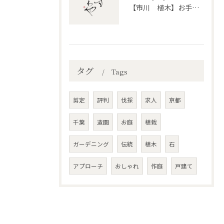
【市川 植木】お手入れ【和モダンというお庭を考える】
タグ
Tags
剪定
評判
伐採
求人
京都
千葉
造園
お庭
植栽
ガーデニング
伝統
植木
石
アプローチ
おしゃれ
作庭
戸建て