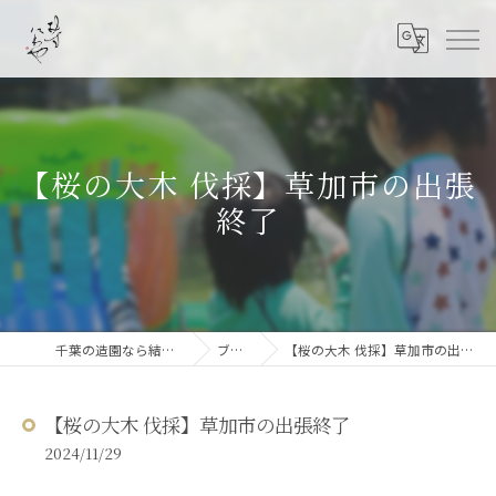
【桜の大木 伐採】草加市の出張
終了
千葉の造園なら結ニワ屋
ブログ
【桜の大木 伐採】草加市の出張終了
【桜の大木 伐採】草加市の出張終了
2024/11/29