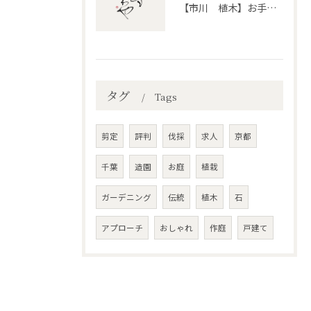
【市川 植木】お手入れ【和モダンというお庭を考える】
タグ
Tags
剪定
評判
伐採
求人
京都
千葉
造園
お庭
植栽
ガーデニング
伝統
植木
石
アプローチ
おしゃれ
作庭
戸建て