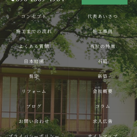
コンセプト
代表あいさつ
施工までの流れ
施工事例
よくある質問
当社の特徴
日本庭園
石組
剪定
新築
リフォーム
会社概要
ブログ
コラム
お問い合わせ
求人広告
プライバシーポリシー
サイトマップ