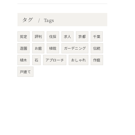
タグ
Tags
剪定
評判
伐採
求人
京都
千葉
造園
お庭
植栽
ガーデニング
伝統
植木
石
アプローチ
おしゃれ
作庭
戸建て