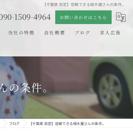
【千葉県 剪定】信頼できる植木屋さんの条件。
090-1509-4964
お問い合わせはこちら
当社の特徴
会社概要
ブログ
求人広告
日本庭園
コラム
石組
剪定
んの条件。
新築
リフォーム
ブログ
【千葉県 剪定】信頼できる植木屋さんの条件。