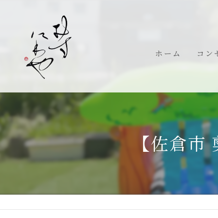
ホーム
コン
代表
【佐倉市 