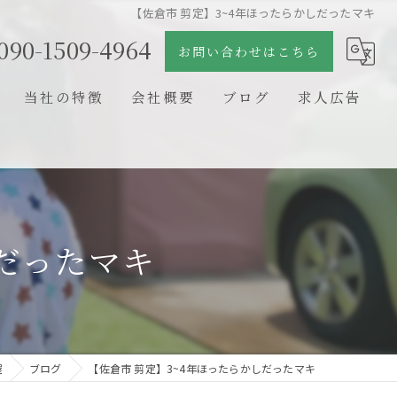
【佐倉市 剪定】3~4年ほったらかしだったマキ
090-1509-4964
お問い合わせはこちら
当社の特徴
会社概要
ブログ
求人広告
日本庭園
コラム
石組
剪定
しだったマキ
新築
リフォーム
屋
ブログ
【佐倉市 剪定】3~4年ほったらかしだったマキ