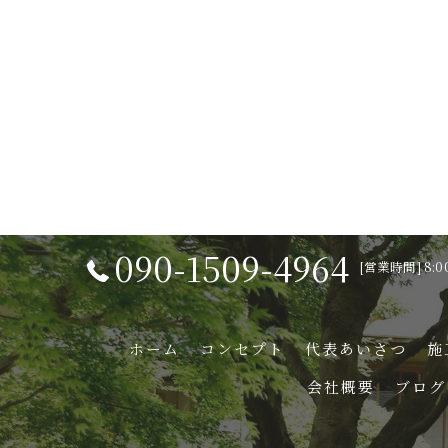
090-1509-4964
[営業時間] 8:0
ホーム
コンセプト
代表あいさつ
施
会社概要
ブログ