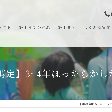
セプト
施工までの流れ
施工事例
よくある質問
あいさつ
剪定】3~4年ほったらか
千葉の造園なら結ニワ