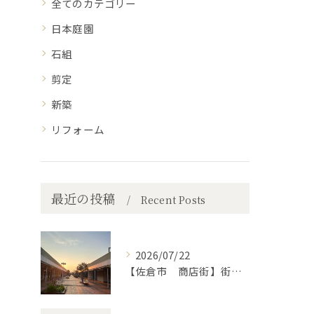
全てのカテゴリー
日本庭園
石組
剪定
新築
リフォーム
最近の投稿
Recent Posts
2026/07/22
【佐倉市 商店街】街路植木剪定