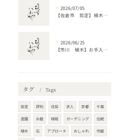
2026/07/05
【佐倉市 剪定】植木・庭木の剪定、プロに頼むとどう違うのか。
2026/06/25
【市川 植木】お手入れ【和モダンというお庭を考える】
タグ
Tags
剪定
評判
伐採
求人
京都
千葉
造園
お庭
植栽
ガーデニング
伝統
植木
石
アプローチ
おしゃれ
作庭