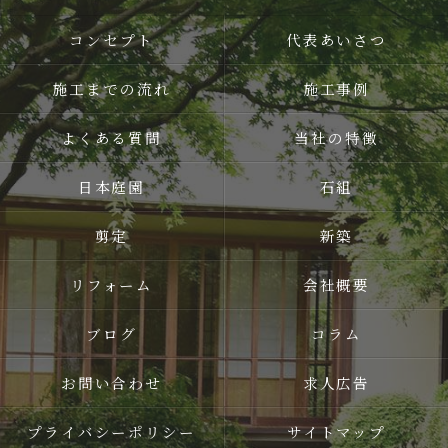
コンセプト
代表あいさつ
施工までの流れ
施工事例
よくある質問
当社の特徴
日本庭園
石組
剪定
新築
リフォーム
会社概要
ブログ
コラム
お問い合わせ
求人広告
プライバシーポリシー
サイトマップ