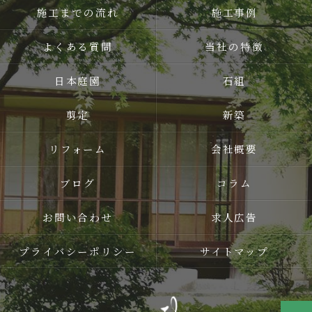
施工までの流れ
施工事例
よくある質問
当社の特徴
日本庭園
石組
剪定
新築
リフォーム
会社概要
ブログ
コラム
お問い合わせ
求人広告
プライバシーポリシー
サイトマップ