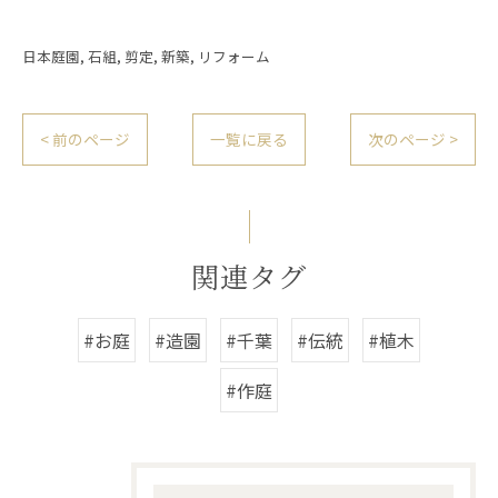
日本庭園
石組
剪定
新築
リフォーム
< 前のページ
一覧に戻る
次のページ >
関連タグ
#お庭
#造園
#千葉
#伝統
#植木
#作庭