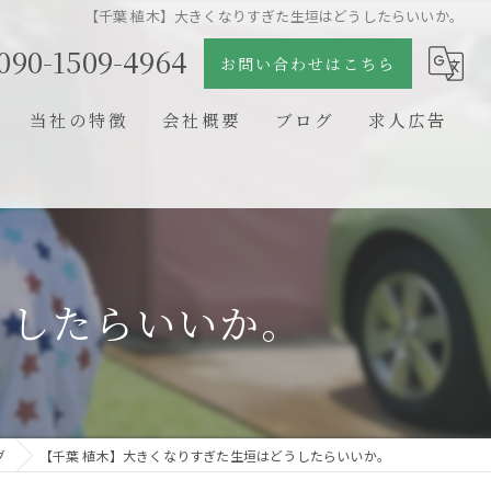
【千葉 植木】大きくなりすぎた生垣はどうしたらいいか。
090-1509-4964
お問い合わせはこちら
当社の特徴
会社概要
ブログ
求人広告
日本庭園
コラム
石組
剪定
うしたらいいか。
新築
リフォーム
グ
【千葉 植木】大きくなりすぎた生垣はどうしたらいいか。