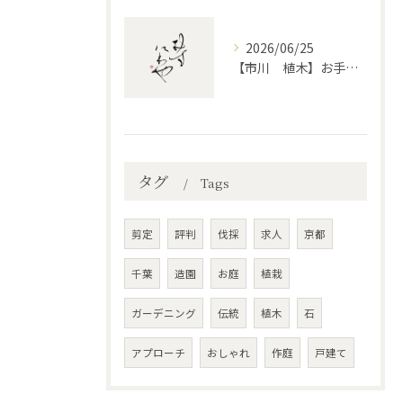
2026/06/25
【市川 植木】お手入れ【和モダンというお庭を考える】
タグ
Tags
剪定
評判
伐採
求人
京都
千葉
造園
お庭
植栽
ガーデニング
伝統
植木
石
アプローチ
おしゃれ
作庭
戸建て