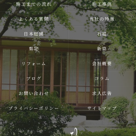
施工までの流れ
施工事例
よくある質問
当社の特徴
日本庭園
石組
剪定
新築
リフォーム
会社概要
ブログ
コラム
お問い合わせ
求人広告
プライバシーポリシー
サイトマップ