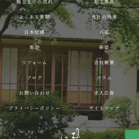
施工までの流れ
施工事例
よくある質問
当社の特徴
日本庭園
石組
剪定
新築
リフォーム
会社概要
ブログ
コラム
お問い合わせ
求人広告
プライバシーポリシー
サイトマップ