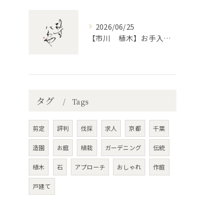
2026/06/25
【市川 植木】お手入れ【和モダンというお庭を考える】
タグ
Tags
剪定
評判
伐採
求人
京都
千葉
造園
お庭
植栽
ガーデニング
伝統
植木
石
アプローチ
おしゃれ
作庭
戸建て