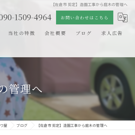
【佐倉市 剪定】造園工事から庭木の管理へ
090-1509-4964
お問い合わせはこちら
当社の特徴
会社概要
ブログ
求人広告
日本庭園
コラム
石組
剪定
の管理へ
新築
リフォーム
ワ屋
ブログ
【佐倉市 剪定】造園工事から庭木の管理へ