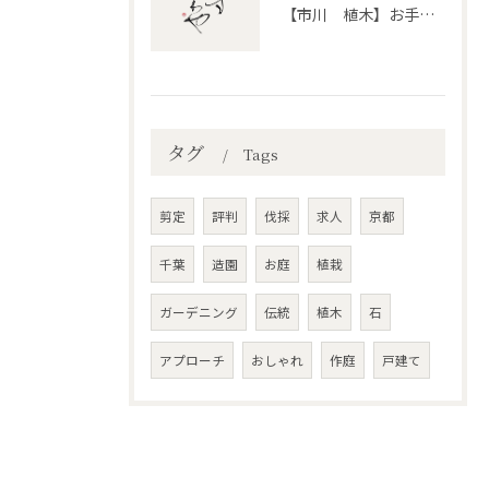
【市川 植木】お手入れ【和モダンというお庭を考える】
タグ
Tags
剪定
評判
伐採
求人
京都
千葉
造園
お庭
植栽
ガーデニング
伝統
植木
石
アプローチ
おしゃれ
作庭
戸建て