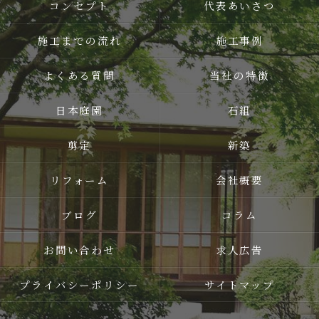
コンセプト
代表あいさつ
施工までの流れ
施工事例
よくある質問
当社の特徴
日本庭園
石組
剪定
新築
リフォーム
会社概要
ブログ
コラム
お問い合わせ
求人広告
プライバシーポリシー
サイトマップ