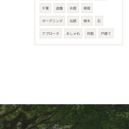
千葉
造園
お庭
植栽
ガーデニング
伝統
植木
石
アプローチ
おしゃれ
作庭
戸建て