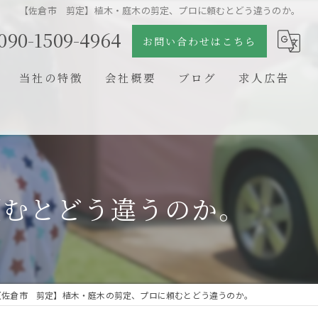
【佐倉市 剪定】植木・庭木の剪定、プロに頼むとどう違うのか。
090-1509-4964
お問い合わせはこちら
当社の特徴
会社概要
ブログ
求人広告
日本庭園
コラム
石組
剪定
頼むとどう違うのか。
新築
リフォーム
【佐倉市 剪定】植木・庭木の剪定、プロに頼むとどう違うのか。