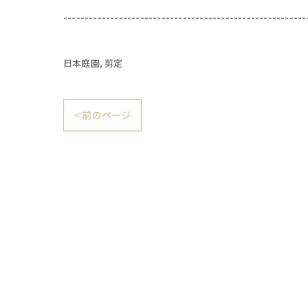
---------------------------------------------------------
日本庭園
剪定
< 前のページ