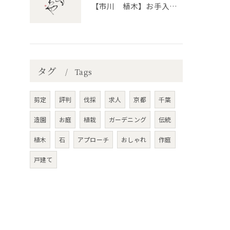
【市川 植木】お手入れ【和モダンというお庭を考える】
タグ
Tags
剪定
評判
伐採
求人
京都
千葉
造園
お庭
植栽
ガーデニング
伝統
植木
石
アプローチ
おしゃれ
作庭
戸建て