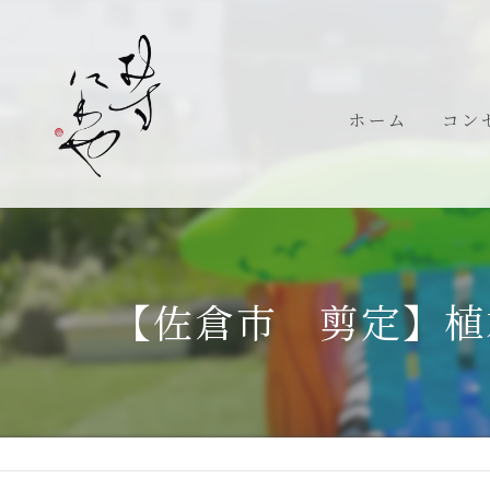
ホーム
コン
代表
【佐倉市 剪定】植