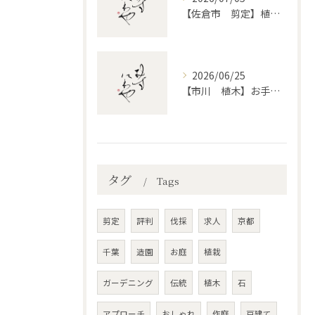
【佐倉市 剪定】植木・庭木の剪定、プロに頼むとどう違うのか。
2026/06/25
【市川 植木】お手入れ【和モダンというお庭を考える】
タグ
Tags
剪定
評判
伐採
求人
京都
千葉
造園
お庭
植栽
ガーデニング
伝統
植木
石
アプローチ
おしゃれ
作庭
戸建て